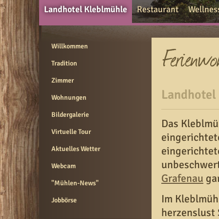
Landhotel Kleblmühle
Restaurant
Wellnes
Willkommen
Tradition
Zimmer
Landhotel
Wohnungen
Bildergalerie
Das Kleblm
Virtuelle Tour
eingerichte
eingerichtet
Aktuelles Wetter
unbeschwert
Webcam
Grafenau
gar
"Mühlen-News"
Im Kleblmüh
Jobbörse
herzenslust